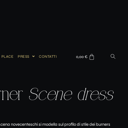
I PLACE
PRESS
CONTATTI
0,00
€
rner
Scene dress
 scena novecenteschi si modella sul profilo di stile dei burners