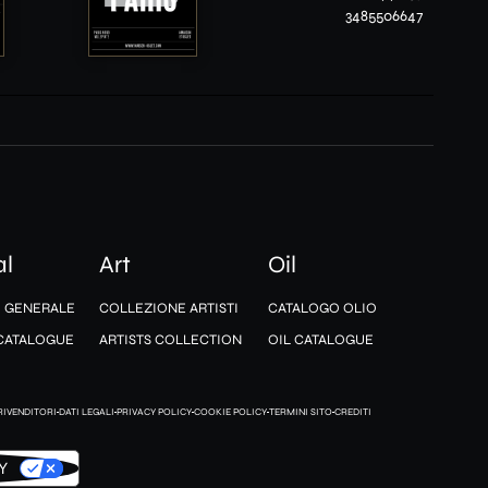
3485506647
al
Art
Oil
 GENERALE
COLLEZIONE ARTISTI
CATALOGO OLIO
CATALOGUE
ARTISTS COLLECTION
OIL CATALOGUE
RIVENDITORI
DATI LEGALI
PRIVACY POLICY
COOKIE POLICY
TERMINI SITO
CREDITI
Y