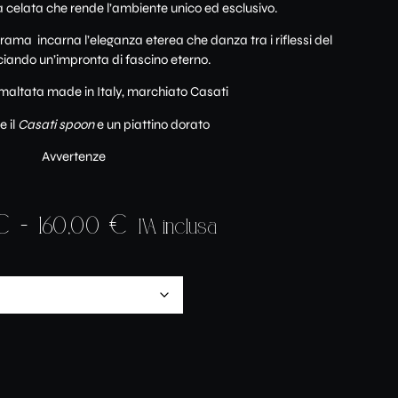
 celata che rende l’ambiente unico ed esclusivo.
trama incarna l’eleganza eterea che danza tra i riflessi del
ciando un’impronta di fascino eterno.
maltata made in Italy, marchiato Casati
 il
Casati spoon
e un piattino dorato
Avvertenze
€
-
160,00
€
IVA inclusa