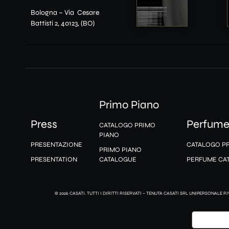
Bologna – Via Cesare
Battisti 2, 40123, (BO)
Primo Piano
Press
Perfum
CATALOGO PRIMO
PIANO
PRESENTAZIONE
CATALOGO P
PRIMO PIANO
PRESENTATION
CATALOGUE
PERFUME CA
© 2026 CASATI. TUTTI I DIRITTI RISERVATI – TENUTA CASATI SRL UNIPERSONALE P.IV
Informat