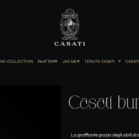
IMI COLLECTION
ReATTAR®
JAS ME®
TENUTA CASATI
CASAT
Casati bu
La graffiante grazia degli abiti di