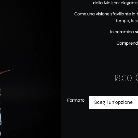
della Maison: eleganza
Come una visione sfavillante la 
tempo, las
In ceramica s
Comprende
18,00
Formato