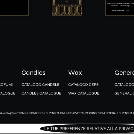
e
Candles
Wax
Gener
ROFUMI
CATALOGO CANDELE
CATALOGO CERE
CATALOGO
TALOGUE
CANDLES CATALOGUE
WAX CATALOGUE
GENERAL 
A 04186371201
TERMINI, CONDIZIONI DI VENDITA ONLINE E AVVERTENZE
CONDIZIONI GENERALI DI VENDITA 
iva sulla raccolta
LE TUE PREFERENZE RELATIVE ALLA PRIVAC