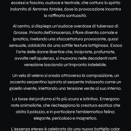
eccessi e fascino, audace e teatrale, che cattura lo spirito
indomito di
femmes fatales
, dove la provocazione incontra
la raffinata sontuosità.
Al centro, si dispiega un’audace overdose di tuberosa di
Grasse. Privato dell’innocenza, il fiore diventa carnale e
ipnotico, rivelando una sfaccettatura provocante, quasi
sensuale, addolcita da una sottile texture lattiginosa. Evoca
l’arte delle donne libertine che, incipriate, profumate,
avvolte nell’opulenza, si muovono nelle decadenti notti
veneziane lasciando un’impronta indelebile.
Un velo di veleno si snoda attraverso la composizione, un
accento serpentino ispirato al serpente indossato come un
gioiello vivente, iniettando una tensione verde al suo interno.
La base del profumo si fa più scura e istintiva. Emergono
note animaliche, che riecheggiano la creatura esotica che
abita il palazzo, e in particolare l’emblematico felino:
elegante, pericoloso e magnetico.
L’essenza eterea è celebrata da una nuova bottiglia color