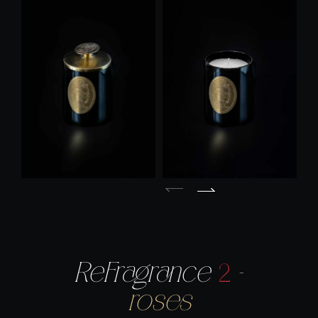
ReFragrance
2
–
roses